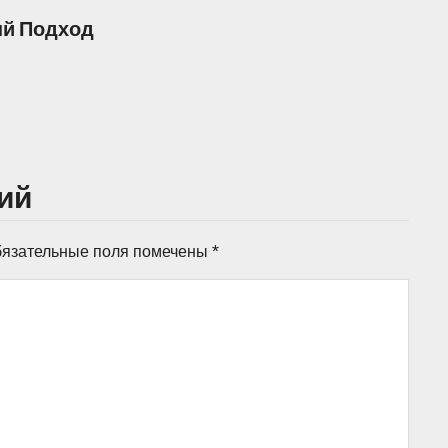
ый Подход
ий
язательные поля помечены
*