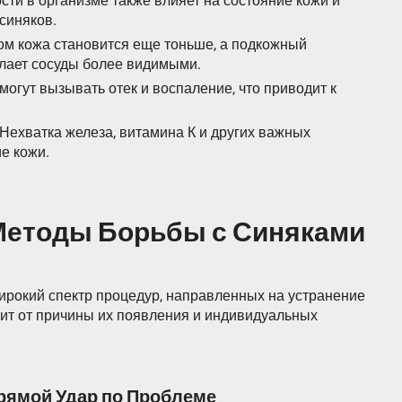
ти в организме также влияет на состояние кожи и
синяков.
ом кожа становится еще тоньше, а подкожный
елает сосуды более видимыми.
могут вызывать отек и воспаление, что приводит к
Нехватка железа, витамина К и других важных
е кожи.
Методы Борьбы с Синяками
рокий спектр процедур, направленных на устранение
сит от причины их появления и индивидуальных
рямой Удар по Проблеме