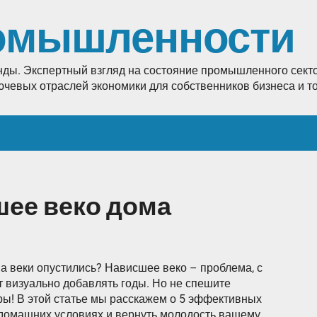
омышленности
енды. Экспертный взгляд на состояние промышленного секто
лючевых отраслей экономики для собственников бизнеса и 
шее веко дома
 а веки опустились? Нависшее веко – проблема, с
т визуально добавлять годы. Но не спешите
ы! В этой статье мы расскажем о 5 эффективных
в домашних условиях и вернуть молодость вашему