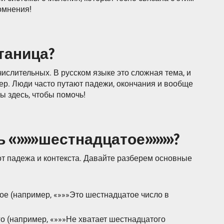
омнения!
таница?
ислительных. В русском языке это сложная тема, и
ер. Люди часто путают падежи, окончания и вообще
ы здесь, чтобы помочь!
ь «»»»шестнадцатое»»»»?
т падежа и контекста. Давайте разберем основные
е (например, «»»»Это шестнадцатое число в
о (например, «»»»Не хватает шестнадцатого