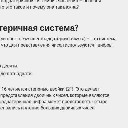
тнадцатеричной системой счисления – основой
о это такое и почему она так важна?
теричная система?
ли просто «»»»шестнадцатеричная»»»») – это система
, что для представления чисел используются : цифры
о девяти.
 до пятнадцати.
4
 16 является степенью двойки (2
). Это делает
 представления двоичных чисел, которые являются
надцатеричная цифра может представлять четыре
ет запись и чтение больших двоичных чисел.