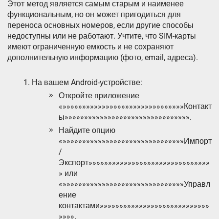
Этот метод является самым старым и наименее
функциональным, но он может пригодиться для
переноса основных номеров, если другие способы
недоступны или не работают. Учтите, что SIM-карты
имеют ограниченную емкость и не сохраняют
дополнительную информацию (фото, email, адреса).
На вашем Android-устройстве:
Откройте приложение
«»»»»»»»»»»»»»»»»»»»»»»»»»»»»»»»Контакт
ы»»»»»»»»»»»»»»»»»»»»»»»»»»»»»»»».
Найдите опцию
«»»»»»»»»»»»»»»»»»»»»»»»»»»»»»»»Импорт
/
Экспорт»»»»»»»»»»»»»»»»»»»»»»»»»»»»»»»
» или
«»»»»»»»»»»»»»»»»»»»»»»»»»»»»»»»Управл
ение
контактами»»»»»»»»»»»»»»»»»»»»»»»»»»»»
»»»».