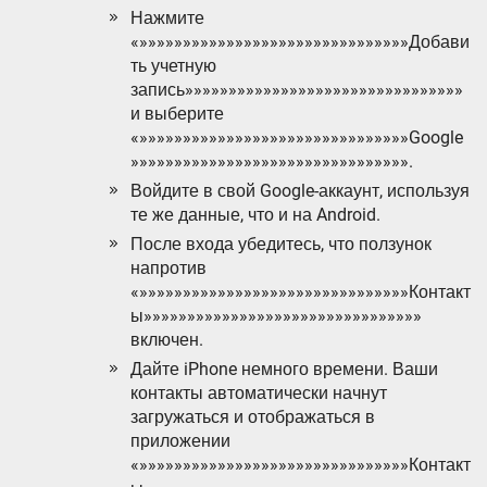
Нажмите
«»»»»»»»»»»»»»»»»»»»»»»»»»»»»»»»Добави
ть учетную
запись»»»»»»»»»»»»»»»»»»»»»»»»»»»»»»»»
и выберите
«»»»»»»»»»»»»»»»»»»»»»»»»»»»»»»»Google
»»»»»»»»»»»»»»»»»»»»»»»»»»»»»»»».
Войдите в свой Google-аккаунт, используя
те же данные, что и на Android.
После входа убедитесь, что ползунок
напротив
«»»»»»»»»»»»»»»»»»»»»»»»»»»»»»»»Контакт
ы»»»»»»»»»»»»»»»»»»»»»»»»»»»»»»»»
включен.
Дайте iPhone немного времени. Ваши
контакты автоматически начнут
загружаться и отображаться в
приложении
«»»»»»»»»»»»»»»»»»»»»»»»»»»»»»»»Контакт