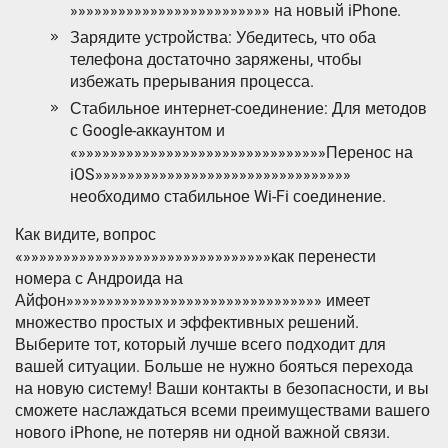
»»»»»»»»»»»»»»»»»»»»»»»»» на новый iPhone.
Зарядите устройства: Убедитесь, что оба
телефона достаточно заряжены, чтобы
избежать прерывания процесса.
Стабильное интернет-соединение: Для методов
с Google-аккаунтом и
«»»»»»»»»»»»»»»»»»»»»»»»»»»»»»»»Перенос на
iOS»»»»»»»»»»»»»»»»»»»»»»»»»»»»»»»»
необходимо стабильное Wi-Fi соединение.
Как видите, вопрос
«»»»»»»»»»»»»»»»»»»»»»»»»»»»»»»»как перенести
номера с Андроида на
Айфон»»»»»»»»»»»»»»»»»»»»»»»»»»»»»»»» имеет
множество простых и эффективных решений.
Выберите тот, который лучше всего подходит для
вашей ситуации. Больше не нужно бояться перехода
на новую систему! Ваши контакты в безопасности, и вы
сможете наслаждаться всеми преимуществами вашего
нового iPhone, не потеряв ни одной важной связи.