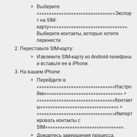
Выберите
«»»»»»»»»»»»»»»»»»»»»»»»»»»»»»»»Экспор
т на SIM-
карту»»»»»»»»»»»»»»»»»»»»»»»»»»»»»»»».
Выберите контакты, которые хотите
перенести.
Переставьте SIM-карту:
Извлеките SIM-карту из Android-телефона
и вставьте ее в iPhone.
На вашем iPhone:
Перейдите в
«»»»»»»»»»»»»»»»»»»»»»»»»»»»»»»»Настро
йки»»»»»»»»»»»»»»»»»»»»»»»»»»»»»»»» >
«»»»»»»»»»»»»»»»»»»»»»»»»»»»»»»»Контакт
ы»»»»»»»»»»»»»»»»»»»»»»»»»»»»»»»» >
«»»»»»»»»»»»»»»»»»»»»»»»»»»»»»»»Импорт
ировать контакты с
SIM»»»»»»»»»»»»»»»»»»»»»»»»»»»»»»»».
Дождитесь завершения процесса.