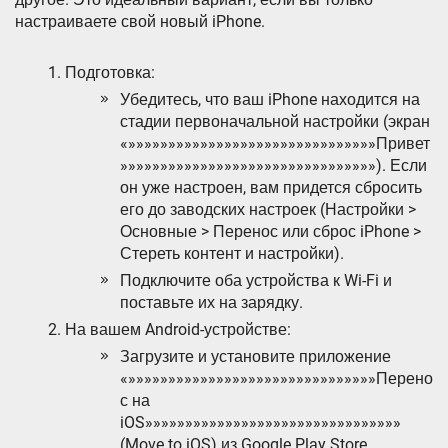
настраиваете свой новый iPhone.
Подготовка:
Убедитесь, что ваш iPhone находится на
стадии первоначальной настройки (экран
«»»»»»»»»»»»»»»»»»»»»»»»»»»»»»»»Привет
»»»»»»»»»»»»»»»»»»»»»»»»»»»»»»»»). Если
он уже настроен, вам придется сбросить
его до заводских настроек (Настройки >
Основные > Перенос или сброс iPhone >
Стереть контент и настройки).
Подключите оба устройства к Wi-Fi и
поставьте их на зарядку.
На вашем Android-устройстве:
Загрузите и установите приложение
«»»»»»»»»»»»»»»»»»»»»»»»»»»»»»»»Перено
с на
iOS»»»»»»»»»»»»»»»»»»»»»»»»»»»»»»»»
(Move to iOS) из Google Play Store.