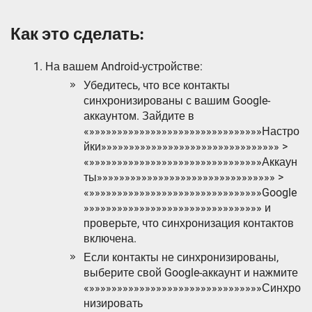
Как это сделать:
На вашем Android-устройстве:
Убедитесь, что все контакты
синхронизированы с вашим Google-
аккаунтом. Зайдите в
«»»»»»»»»»»»»»»»»»»»»»»»»»»»»»»»Настро
йки»»»»»»»»»»»»»»»»»»»»»»»»»»»»»»»» >
«»»»»»»»»»»»»»»»»»»»»»»»»»»»»»»»Аккаун
ты»»»»»»»»»»»»»»»»»»»»»»»»»»»»»»»» >
«»»»»»»»»»»»»»»»»»»»»»»»»»»»»»»»Google
»»»»»»»»»»»»»»»»»»»»»»»»»»»»»»»» и
проверьте, что синхронизация контактов
включена.
Если контакты не синхронизированы,
выберите свой Google-аккаунт и нажмите
«»»»»»»»»»»»»»»»»»»»»»»»»»»»»»»»Синхро
низировать