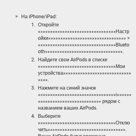
На iPhone/iPad:
Откройте
«»»»»»»»»»»»»»»»»»»»»»»»»»»»»»»»Настр
ойки»»»»»»»»»»»»»»»»»»»»»»»»»»»»»»»» >
«»»»»»»»»»»»»»»»»»»»»»»»»»»»»»»»Blueto
oth»»»»»»»»»»»»»»»»»»»»»»»»»»»»»»»».
Найдите свои AirPods в списке
«»»»»»»»»»»»»»»»»»»»»»»»»»»»»»»»Мои
устройства»»»»»»»»»»»»»»»»»»»»»»»»»»»»
»»»».
Нажмите на синий значок
«»»»»»»»»»»»»»»»»»»»»»»»»»»»»»»»i»»»»»»
»»»»»»»»»»»»»»»»»»»»»»»»»» рядом с
названием ваших AirPods.
Выберите
«»»»»»»»»»»»»»»»»»»»»»»»»»»»»»»»Отклю
чить»»»»»»»»»»»»»»»»»»»»»»»»»»»»»»»».