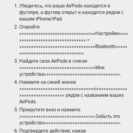
Убедитесь, что ваши AirPods находятся в
футляре, а футляр открыт и находится рядом с
вашим iPhone/iPad.
Откройте
«»»»»»»»»»»»»»»»»»»»»»»»»»»»»»»»Настройки»»»»
»»»»»»»»»»»»»»»»»»»»»»»»»»»» >
«»»»»»»»»»»»»»»»»»»»»»»»»»»»»»»»Bluetooth»»»»»
»»»»»»»»»»»»»»»»»»»»»»»»»»».
Найдите свои AirPods в списке
«»»»»»»»»»»»»»»»»»»»»»»»»»»»»»»»Мои
устройства»»»»»»»»»»»»»»»»»»»»»»»»»»»»»»»».
Нажмите на синий значок
«»»»»»»»»»»»»»»»»»»»»»»»»»»»»»»»i»»»»»»»»»»»»»
»»»»»»»»»»»»»»»»»»» рядом с названием ваших
AirPods.
Прокрутите вниз и нажмите
«»»»»»»»»»»»»»»»»»»»»»»»»»»»»»»»Забыть это
устройство»»»»»»»»»»»»»»»»»»»»»»»»»»»»»»»».
Подтвердите действие, нажав