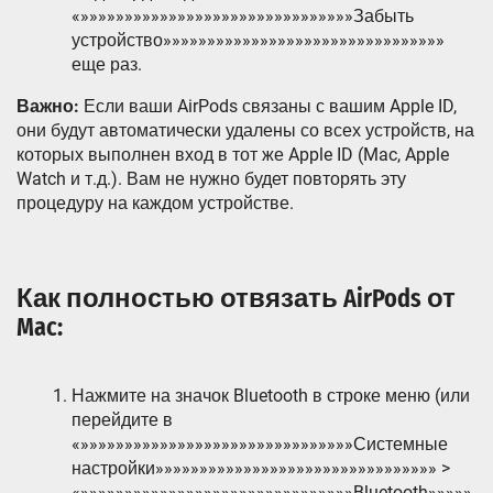
«»»»»»»»»»»»»»»»»»»»»»»»»»»»»»»»Забыть
устройство»»»»»»»»»»»»»»»»»»»»»»»»»»»»»»»»
еще раз.
Важно:
Если ваши AirPods связаны с вашим Apple ID,
они будут автоматически удалены со всех устройств, на
которых выполнен вход в тот же Apple ID (Mac, Apple
Watch и т.д.). Вам не нужно будет повторять эту
процедуру на каждом устройстве.
Как полностью отвязать AirPods от
Mac:
Нажмите на значок Bluetooth в строке меню (или
перейдите в
«»»»»»»»»»»»»»»»»»»»»»»»»»»»»»»»Системные
настройки»»»»»»»»»»»»»»»»»»»»»»»»»»»»»»»» >
«»»»»»»»»»»»»»»»»»»»»»»»»»»»»»»»Bluetooth»»»»»