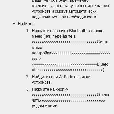
Ваши AirPods будут временно
отключены, но останутся в списке ваших
устройств и смогут автоматически
подключиться при необходимости.
На Mac:
Нажмите на значок Bluetooth в строке
меню (или перейдите в
«»»»»»»»»»»»»»»»»»»»»»»»»»»»»»»»Систе
мные
настройки»»»»»»»»»»»»»»»»»»»»»»»»»»»»»
»»» >
«»»»»»»»»»»»»»»»»»»»»»»»»»»»»»»»Blueto
oth»»»»»»»»»»»»»»»»»»»»»»»»»»»»»»»»).
Найдите свои AirPods в списке
устройств.
Нажмите на кнопку
«»»»»»»»»»»»»»»»»»»»»»»»»»»»»»»»Отклю
чить»»»»»»»»»»»»»»»»»»»»»»»»»»»»»»»»
рядом с ними.