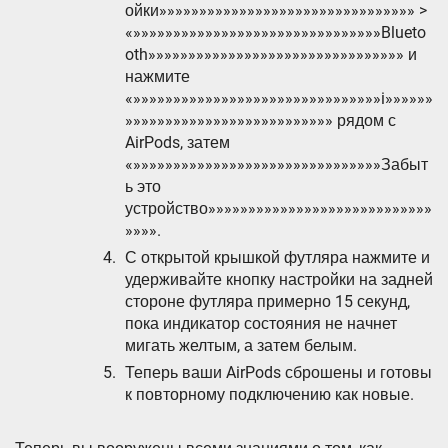
ойки»»»»»»»»»»»»»»»»»»»»»»»»»»»»»»»» >
«»»»»»»»»»»»»»»»»»»»»»»»»»»»»»»»Blueto
oth»»»»»»»»»»»»»»»»»»»»»»»»»»»»»»»» и
нажмите
«»»»»»»»»»»»»»»»»»»»»»»»»»»»»»»»i»»»»»»
»»»»»»»»»»»»»»»»»»»»»»»»»» рядом с
AirPods, затем
«»»»»»»»»»»»»»»»»»»»»»»»»»»»»»»»Забыт
ь это
устройство»»»»»»»»»»»»»»»»»»»»»»»»»»»»
»»»».
С открытой крышкой футляра нажмите и
удерживайте кнопку настройки на задней
стороне футляра примерно 15 секунд,
пока индикатор состояния не начнет
мигать желтым, а затем белым.
Теперь ваши AirPods сброшены и готовы
к повторному подключению как новые.