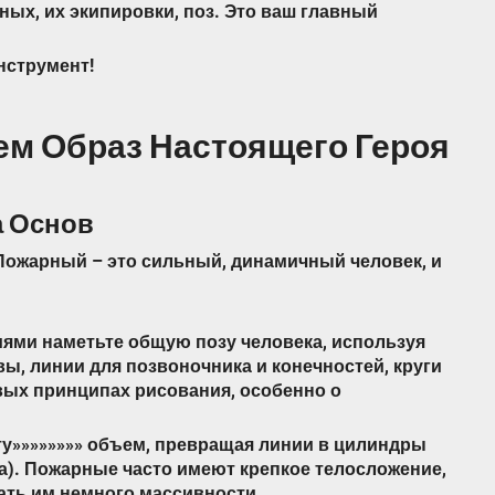
ых, их экипировки, поз. Это ваш главный
нструмент!
ем Образ Настоящего Героя
а Основ
Пожарный – это сильный, динамичный человек, и
иями наметьте общую позу человека, используя
ы, линии для позвоночника и конечностей, круги
вых принципах рисования, особенно о
ту»»»»»»»» объем, превращая линии в цилиндры
дра). Пожарные часто имеют крепкое телосложение,
ать им немного массивности.