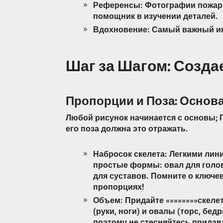
Референсы: Фотографии пожарн
помощник в изучении деталей.
Вдохновение: Самый важный и
Шаг за Шагом: Созда
Пропорции и Поза: Основ
Любой рисунок начинается с основы; 
его поза должна это отражать.
Набросок скелета: Легкими лин
простые формы: овал для голов
для суставов. Помните о ключе
пропорциях!
Объем: Придайте «»»»»»»»скеле
(руки, ноги) и овалы (торс, бе
поэтому не стесняйтесь придав