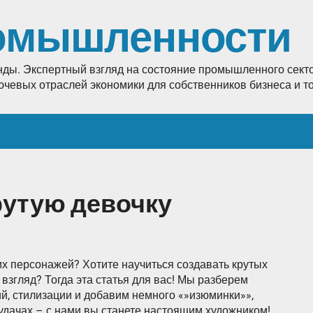
омышленности
енды. Экспертный взгляд на состояние промышленного секто
лючевых отраслей экономики для собственников бизнеса и 
рутую девочку
х персонажей? Хотите научиться создавать крутых
взгляд? Тогда эта статья для вас! Мы разберем
й, стилизации и добавим немного «»изюминки»»,
удачах – с нами вы станете настоящим художником!