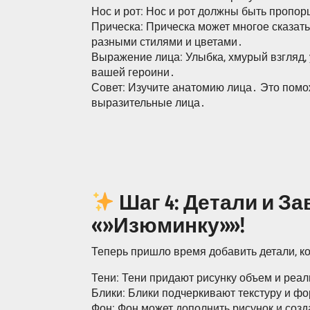
Нос и рот: Нос и рот должны быть пропо
Прическа: Прическа может многое сказат
разными стилями и цветами․
Выражение лица: Улыбка, хмурый взгляд,
вашей героини․
Совет: Изучите анатомию лица․ Это помо
выразительные лица․
Шаг 4: Детали и З
«»Изюминку»»!
Теперь пришло время добавить детали, к
Тени: Тени придают рисунку объем и реал
Блики: Блики подчеркивают текстуру и ф
Фон: Фон может дополнить рисунок и соз