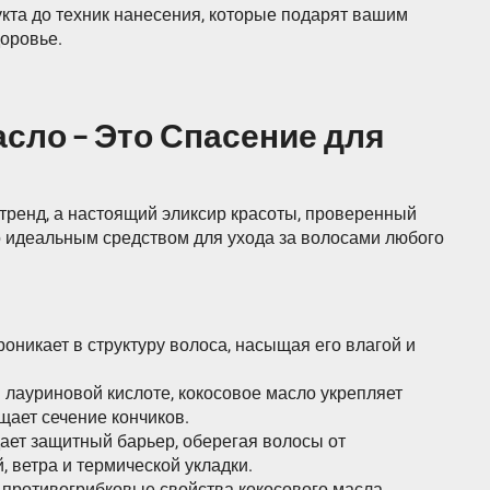
укта до техник нанесения, которые подарят вашим
доровье.
сло – Это Спасение для
 тренд, а настоящий эликсир красоты, проверенный
го идеальным средством для ухода за волосами любого
оникает в структуру волоса, насыщая его влагой и
лауриновой кислоте, кокосовое масло укрепляет
щает сечение кончиков.
ает защитный барьер, оберегая волосы от
, ветра и термической укладки.
 противогрибковые свойства кокосового масла