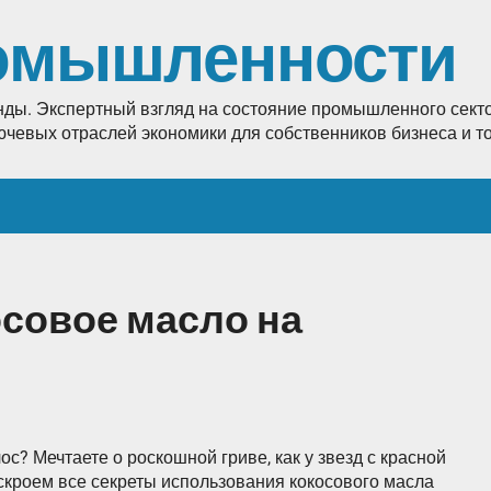
омышленности
енды. Экспертный взгляд на состояние промышленного секто
лючевых отраслей экономики для собственников бизнеса и 
осовое масло на
ос? Мечтаете о роскошной гриве, как у звезд с красной
аскроем все секреты использования кокосового масла