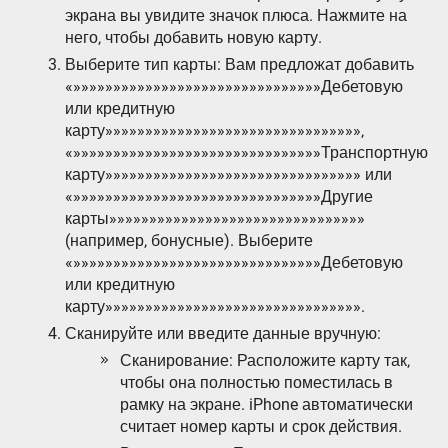
экрана вы увидите значок плюса. Нажмите на
него‚ чтобы добавить новую карту.
Выберите тип карты: Вам предложат добавить
«»»»»»»»»»»»»»»»»»»»»»»»»»»»»»»»Дебетовую
или кредитную
карту»»»»»»»»»»»»»»»»»»»»»»»»»»»»»»»»‚
«»»»»»»»»»»»»»»»»»»»»»»»»»»»»»»»Транспортную
карту»»»»»»»»»»»»»»»»»»»»»»»»»»»»»»»» или
«»»»»»»»»»»»»»»»»»»»»»»»»»»»»»»»Другие
карты»»»»»»»»»»»»»»»»»»»»»»»»»»»»»»»»
(например‚ бонусные). Выберите
«»»»»»»»»»»»»»»»»»»»»»»»»»»»»»»»Дебетовую
или кредитную
карту»»»»»»»»»»»»»»»»»»»»»»»»»»»»»»»».
Сканируйте или введите данные вручную:
Сканирование: Расположите карту так‚
чтобы она полностью поместилась в
рамку на экране. iPhone автоматически
считает номер карты и срок действия.